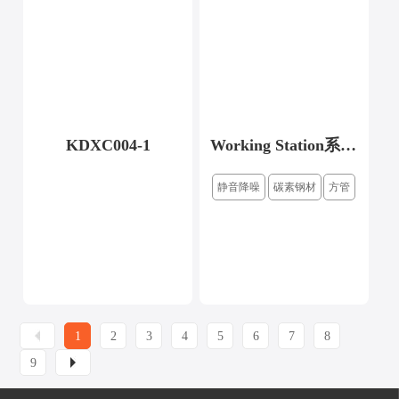
KDXC004-1
Working Station系列三联排
静音降噪
碳素钢材
方管
1
2
3
4
5
6
7
8
9