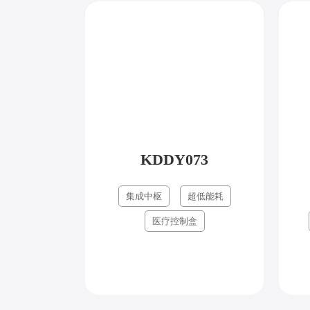
KDDY073
集成中枢
超低能耗
医疗控制盒